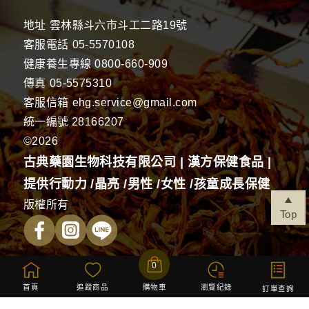
地址
雲林縣斗六市斗工二路19號
客服電話
05-5570108
健康養生專線
0800-660-909
傳真
05-5575310
客服信箱
ehg.service@gmail.com
統一編號 28166207
©2026
古典藥園生物科技有限公司 | 漢方保健食品 |
提供行動力 /晶亮 /男性 /女性 /孩童成長保健
版權所有
Top
0
首頁
追蹤商品
購物車
瀏覽紀錄
防詐騙
訂單查詢