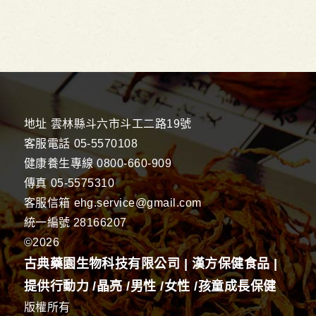
地址
雲林縣斗六市斗工二路19號
客服電話
05-5570108
健康養生專線
0800-660-909
傳真
05-5575310
客服信箱
ehg.service@gmail.com
統一編號 28166207
©2026
古典藥園生物科技有限公司 | 漢方保健食品 |
提供行動力 /晶亮 /男性 /女性 /孩童成長保健
版權所有