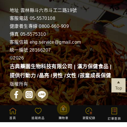
地址
雲林縣斗六市斗工二路19號
客服電話
05-5570108
健康養生專線
0800-660-909
傳真
05-5575310
客服信箱
ehg.service@gmail.com
統一編號 28166207
©2026
古典藥園生物科技有限公司 | 漢方保健食品 |
提供行動力 /晶亮 /男性 /女性 /孩童成長保健
版權所有
Top
0
首頁
追蹤商品
購物車
瀏覽紀錄
防詐騙
訂單查詢