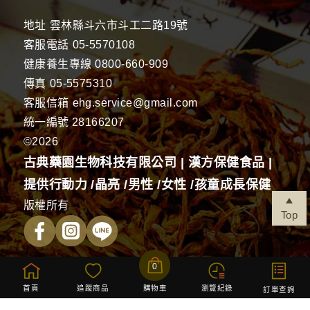
地址
雲林縣斗六市斗工二路19號
客服電話
05-5570108
健康養生專線
0800-660-909
傳真
05-5575310
客服信箱
ehg.service@gmail.com
統一編號 28166207
©2026
古典藥園生物科技有限公司 | 漢方保健食品 |
提供行動力 /晶亮 /男性 /女性 /孩童成長保健
版權所有
Top
0
首頁
追蹤商品
購物車
瀏覽紀錄
防詐騙
訂單查詢