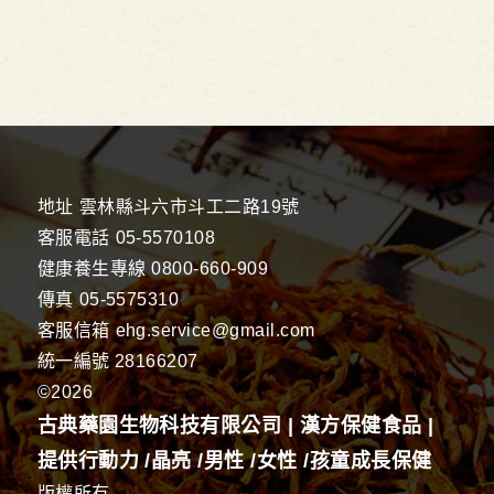
地址
雲林縣斗六市斗工二路19號
客服電話
05-5570108
健康養生專線
0800-660-909
傳真
05-5575310
客服信箱
ehg.service@gmail.com
統一編號 28166207
©2026
古典藥園生物科技有限公司 | 漢方保健食品 |
提供行動力 /晶亮 /男性 /女性 /孩童成長保健
版權所有