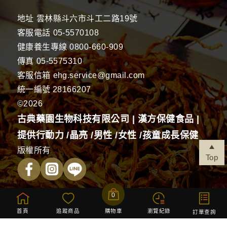
地址
雲林縣斗六市斗工二路19號
客服電話
05-5570108
健康養生專線
0800-660-909
傳真
05-5575310
客服信箱
ehg.service@gmail.com
統一編號 28166207
©2026
古典藥園生物科技有限公司 | 漢方保健食品 |
提供行動力 /晶亮 /男性 /女性 /孩童成長保健
版權所有
Top
0
首頁
追蹤商品
購物車
瀏覽紀錄
防詐騙
訂單查詢