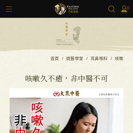
搜尋
首頁
姚醫學堂
耳鼻喉科
咳嗽
咳嗽久不癒，非中醫不可