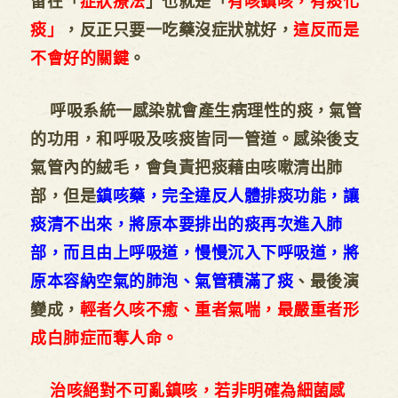
留在「
症狀療法
」也就是「
有咳鎮咳，有痰化
痰」
，反正只要一吃藥沒症狀就好，
這反而是
不會好的關鍵
。
呼吸系統一感染就會產生病理性的痰，氣管
的功用，和呼吸及咳痰皆同一管道。感染後支
氣管內的絨毛，會負責把痰藉由咳嗽清出肺
部，但是
鎮咳藥，完全違反人體排痰功能，讓
痰清不出來，將原本要排出的痰再次進入肺
部，而且由上呼吸道，慢慢沉入下呼吸道，將
原本容納空氣的肺泡、氣管積滿了痰
、最後演
變成，
輕者久咳不癒、重者氣喘，最嚴重者形
成白肺症而奪人命。
治咳絕對不可亂鎮咳，若非明確為細菌感