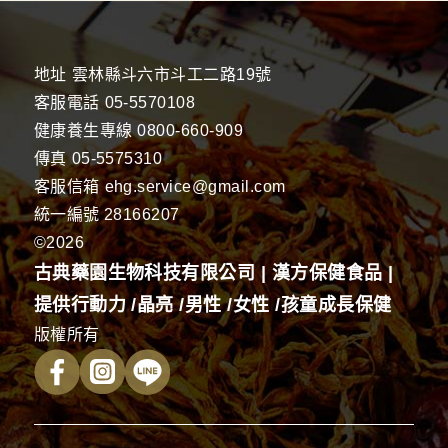
地址
雲林縣斗六市斗工二路19號
客服電話
05-5570108
健康養生專線
0800-660-909
傳真
05-5575310
客服信箱
ehg.service@gmail.com
統一編號 28166207
©2026
古典藥園生物科技有限公司 | 漢方保健食品 |
提供行動力 /晶亮 /男性 /女性 /孩童成長保健
版權所有