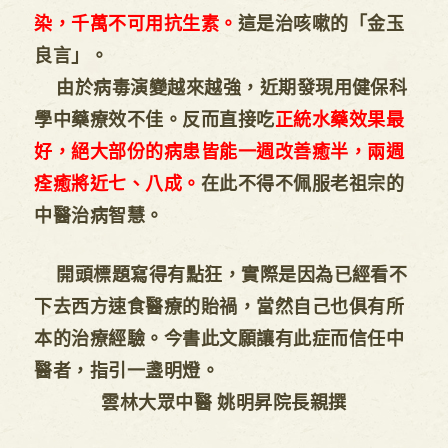
染，千萬不可用抗生素。
這是治咳嗽的「金玉
良言」。
由於病毒演變越來越強，近期發現用健保科
學中藥療效不佳。反而直接吃
正統水藥效果最
好，絕大部份的病患皆能一週改善癒半，兩週
痊癒將近七、八成。
在此不得不佩服老祖宗的
中醫治病智慧。
開頭標題寫得有點狂，實際是因為已經看不
下去西方速食醫療的貽禍，當然自己也俱有所
本的治療經驗。今書此文願讓有此症而信任中
醫者，指引一盞明燈。
雲林大眾中醫 姚明昇院長親撰