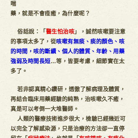
喘
藥，就是不會痊癒，為什麼呢？
俗話說：「
醫生怕治咳
」，誠然咳嗽要注意
的事項太多了，從
咳嗽有無痰、痰的顏色、咳
的時間，咳的斷續、個人的體質、年齡、用藥
強弱及時間長短
…等，皆要考慮，細節實在太
多了。
若非認真精心鑽研，透徹了解病理及體質，
再結合臨床用藥經驗的純熟，治咳嗽久不癒，
真是可以考倒一大堆醫師。
人類的醫療技術進步很大，檢驗已經幾近可
以完全了解感染源，只是治療的方法卻一直停