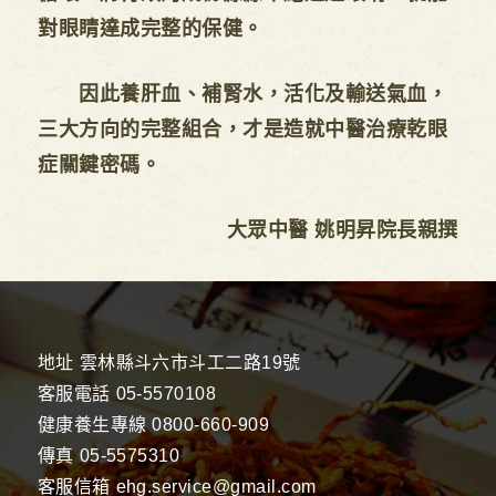
對眼睛達成完整的保健。
因此養肝血、補腎水，活化及輸送氣血，
三大方向的完整組合，才是造就中醫治療乾眼
症關鍵密碼。
大眾中醫 姚明昇院長親撰
地址
雲林縣斗六市斗工二路19號
客服電話
05-5570108
健康養生專線
0800-660-909
傳真
05-5575310
客服信箱
ehg.service@gmail.com