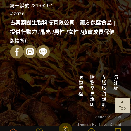
統一編號 28166207
©2026
古典藥園生物科技有限公司 | 漢方保健食品 |
提供行動力 /晶亮 /男性 /女性 /孩童成長保健
版權所有
購物流程
購物常見說明
配送取貨說明
防詐騙
Top
visitor
1225239
Design By TaiwanCloud
0