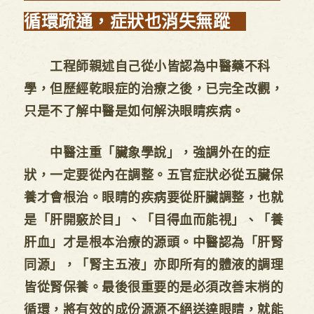
循環疏通，症狀也消失無蹤
工程師親述自己從小皆認為中醫藥不科
學，但歷經乾眼症的治療之後，已完全改觀，
只是不了解中醫是如何解決眼睛疾病。
中醫注重「臟象學說」，強調外在的症
狀，一定要從內在調整。五官症狀必從五臟保
養才會根治。眼睛的疾病要從肝臟調整，也就
是「肝開竅於目」、「目得血而能視」、「養
肝血」才是根本治療的源頭。中醫認為「肝腎
同源」，「腎主五液」亦即所有的體液的調理
皆從腎保養。最後很重要的是必須改善末梢的
循環，將有效的成份源源不絕送達眼睛，就能