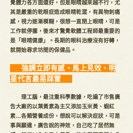
覺體力各方面還好，但是眼睛越來越不行，尤
其是嚴重的乾眼症造成眼睛乾澀，有異物刺痛
感，視力逐漸模糊，很想一直閉上眼睛，可是
工作就停擺，後來才驚覺軟體工程師最重要的
是「眼睛健康」。長期的眼科治療沒有好轉，
就開始尋求坊間的保健品。
強調立即有感、馬上見效、明
星代言最易踩雷
理工腦，最注重科學數據，吃遍了市售廣
告大廠的以葉黃素為主又添加玉米黃、蝦紅
素…各類營養成份，想說可以解決症狀，可是
事與願違，廣告說的神效，自己吃了居然無