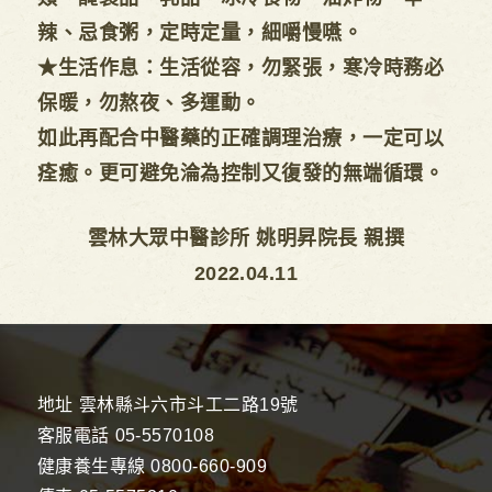
辣、忌食粥，定時定量，細嚼慢嚥。
★生活作息：生活從容，勿緊張，寒冷時務必
保暖，勿熬夜、多運動。
如此再配合中醫藥的正確調理治療，一定可以
痊癒。更可避免淪為控制又復發的無端循環。
雲林大眾中醫診所 姚明昇院長 親撰
2022.04.11
地址
雲林縣斗六市斗工二路19號
客服電話
05-5570108
健康養生專線
0800-660-909