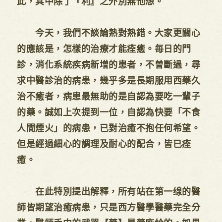
此，其中除了『利』之外別無他想。
今天，我們不談論熟對熟錯。大家更關心
的應該是，怎樣的治療才能痊癒。毎日的門
診，消化系統疾病新增的患者，不曽斷過，尋
求中醫診治的病患，幾乎多是長期服用西藥久
治不癒者，病患最無助的是自認為要吃一輩子
的藥。誠如上次提到一位，自認為快要「不食
人間煙火」的病患，已對治癒不抱任何希望。
但是經過細心的調理及耐心的配合，皆已痊
癒。
在此特別提出解釋，所有站在第一缐的醫
師皆期望治癒病患，只是西方醫學醫藥完全分