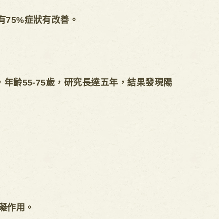
有75%症狀有改善。
年齡55-75歲，研究長達五年，結果發現陽
礙作用。