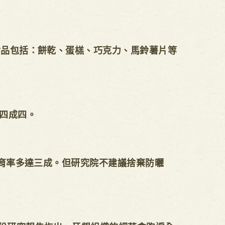
食品包括：餅乾、蛋榚、巧克力、馬鈴薯片等
了四成四。
生育率多達三成。但研究院不建議捨棄防曬