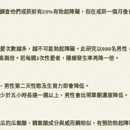
調查他們戒菸前有20%有勃起障礙，但在戒菸一個月後
做愛次數越多，越不可能勃起障礙。此研究以989名男性，
高兩倍。若每週3次性愛者，陽痿發生率再降一倍。
，男性第二天性慾及生育力即會降低。
眠少於五小時長達一週以上，男性會出現睪酮濃度降低。
，西瓜的瓜氨酸、精氨酸成分與威而鋼相似，有預防勃起障