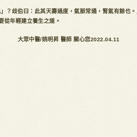
」？歧伯曰：此其天壽過度，氣脈常通，腎氣有餘也。
要從年輕建立養生之道。
大眾中醫/姚明昇 醫師 關心您2022.04.11