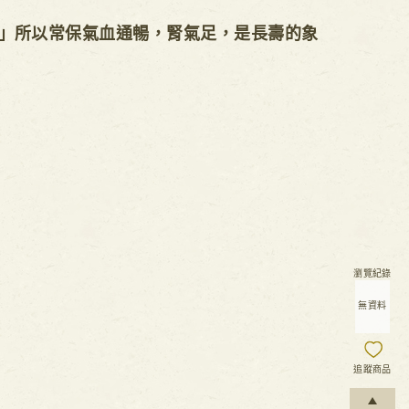
」所以常保氣血通暢，腎氣足，是長壽的象
瀏覽紀錄
無資料
追蹤商品