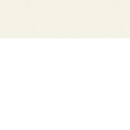
地址
雲林縣斗六市斗工二路19號
客服電話
05-5570108