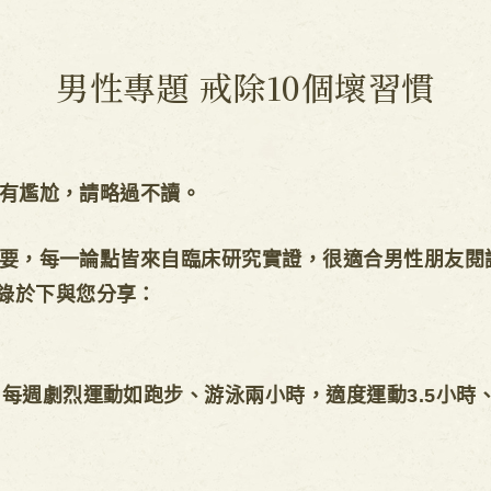
男性專題 戒除10個壞習慣
有尷尬，請略過不讀。
要，每一論點皆來自臨床研究實證，很適合男性朋友閱
錄於下與您分享：
每週劇烈運動如跑步、游泳兩小時，適度運動3.5小時