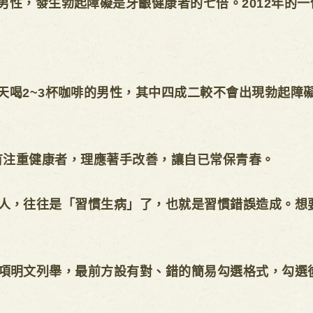
男性，發生勃起障礙是牙齦健康者的七倍。2012年的
天喝2~3杯咖啡的男性，其中四成二較不會出現勃起障
注重健康者，理應著手改善，讓自已常保青春。
，往往是「習慣生病」了，也就是習慣錯誤造成。想要
明文列舉，最前方設有對、錯的簡易勾選格式，勾選後