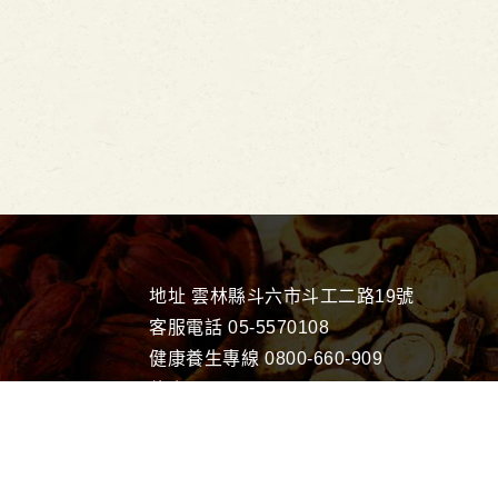
地址
雲林縣斗六市斗工二路19號
客服電話
05-5570108
健康養生專線
0800-660-909
傳真
05-5575310
客服信箱
ehg.service@gmail.com
統一編號 28166207
古典藥園生物科技有限公司 | 漢方
©2026