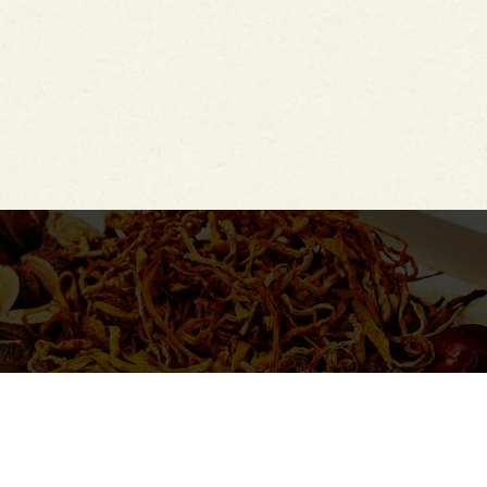
保健食品 | 提供行動力 /晶亮 /男性 /女性 /孩童成長保